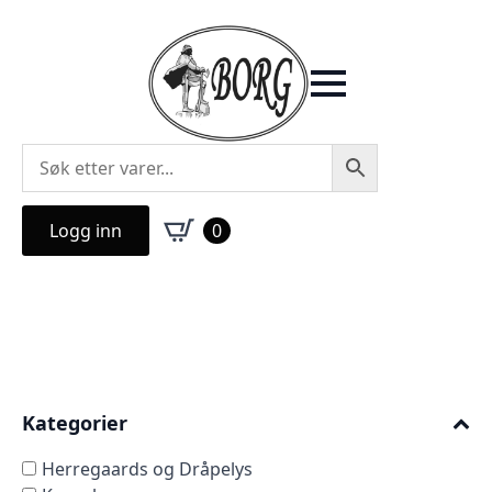
Logg inn
0
Kategorier
Herregaards og Dråpelys