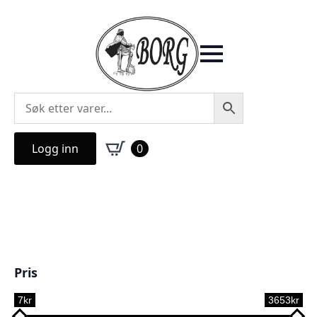
Logg inn
0
Pris
7kr
3653kr