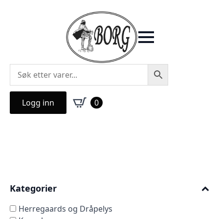
Logg inn
0
Kategorier
Herregaards og Dråpelys