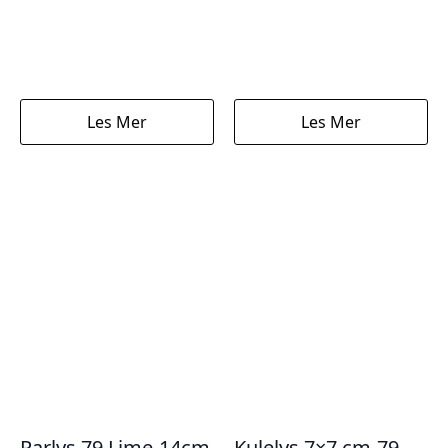
Les Mer
Les Mer
Parlys 79 Lime-14cm
Kulelys 7×7 cm-79