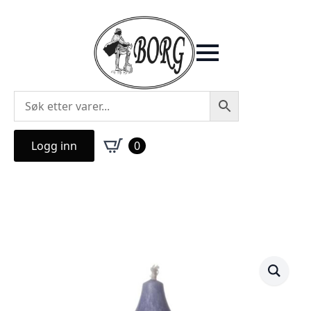
Logg inn
0