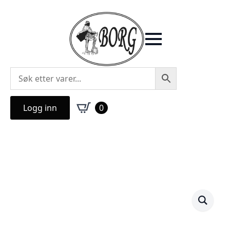
Logg inn
0