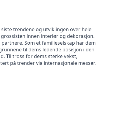
 de siste trendene og utviklingen over hele
e grossisten innen interiør og dekorasjon.
es partnere. Som et familieselskap har dem
v grunnene til dems ledende posisjon i den
d. Til tross for dems sterke vekst,
ert på trender via internasjonale messer.