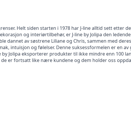
grenser. Helt siden starten i 1978 har J-line alltid sett etter
orasjon og interiørtilbehør, er J-line by Jolipa den ledend
lipa ble dannet av søstrene Liliane og Chris, sammen med der
 smak, intuisjon og følelser. Denne suksessformelen er en a
 by Jolipa eksporterer produkter til ikke mindre enn 100 lan
. de er fortsatt like nære kundene og dem holder oss oppdat