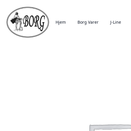
Hjem
Borg Varer
J-Line