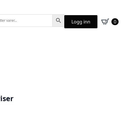
Logg inn
0
iser