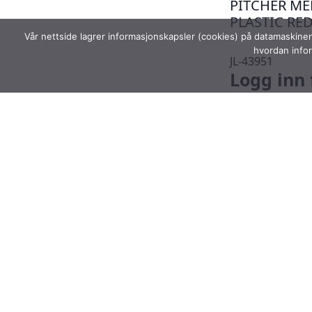
PITCHER ME
PLASTIC RE
Vår nettside lagrer informasjonskapsler (cookies) på datamaskine
hvordan infor
JL-43951
Logg inn 
priser
Les
BOX OF 6 P
GLASS PLAS