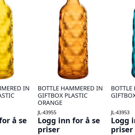
MMERED IN
BOTTLE HAMMERED IN
BOTTLE
ASTIC
GIFTBOX PLASTIC
GIFTBOX
ORANGE
JL-43955
JL-43953
for å se
Logg inn for å se
Logg i
priser
priser