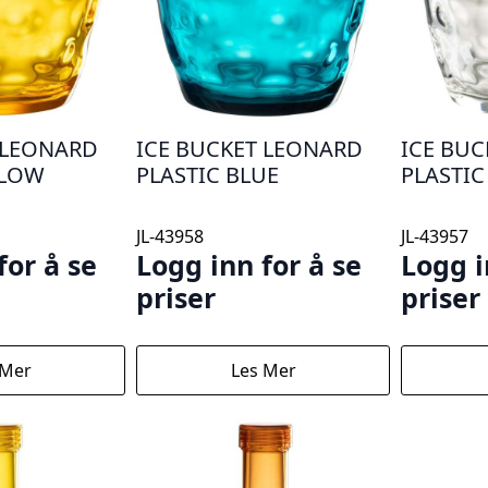
 LEONARD
ICE BUCKET LEONARD
ICE BU
LLOW
PLASTIC BLUE
PLASTIC
JL-43958
JL-43957
for å se
Logg inn for å se
Logg i
priser
priser
 Mer
Les Mer