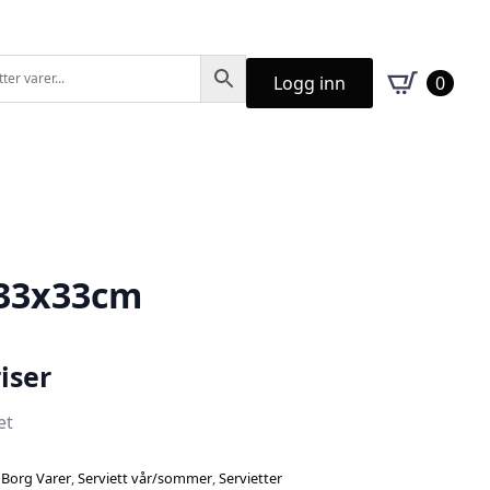
Logg inn
0
 33x33cm
iser
et
:
Borg Varer
,
Serviett vår/sommer
,
Servietter