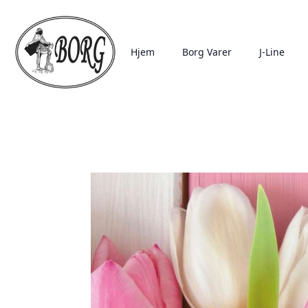
Hjem
Borg Varer
J-Line