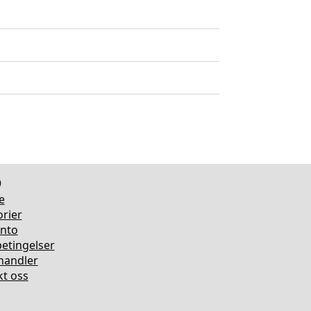
o
e
rier
onto
etingelser
rhandler
t oss