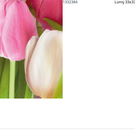
1332384
Lunsj 33x3