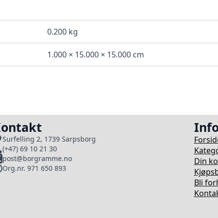
0.200 kg
1.000 × 15.000 × 15.000 cm
ontakt
Inf
Forsid
Surfelling 2, 1739 Sarpsborg
(+47) 69 10 21 30
Katego
post@borgramme.no
Din k
Org.nr. 971 650 893
Kjøpsb
Bli fo
Kontak