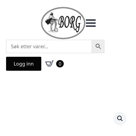
Logg inn
0