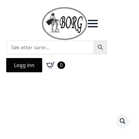
Logg inn
0