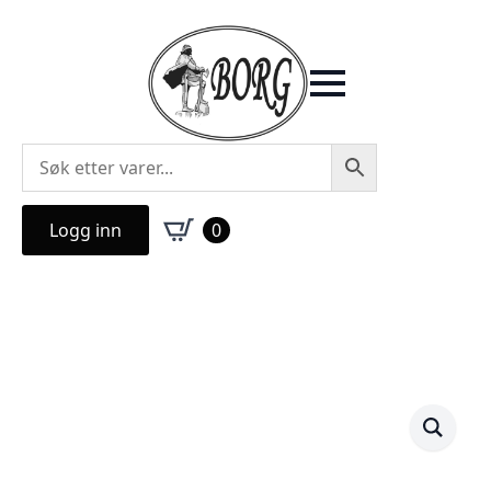
Logg inn
0