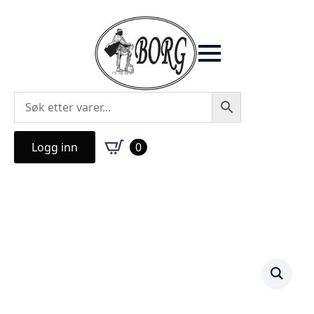
Logg inn
0