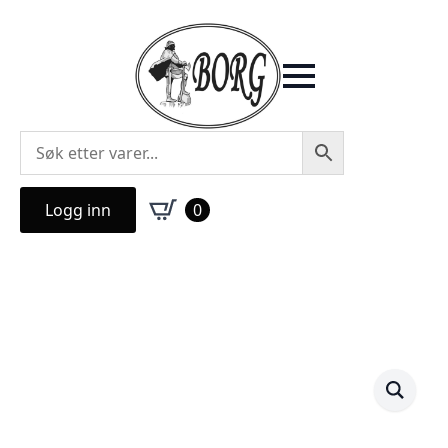
Logg inn
0