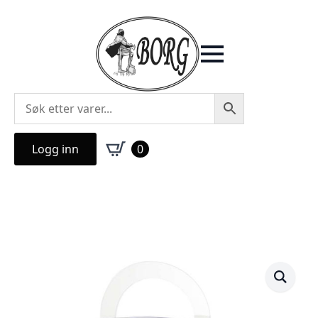
Logg inn
0