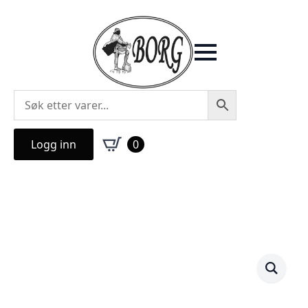
Logg inn
0