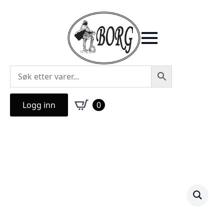
Logg inn
0