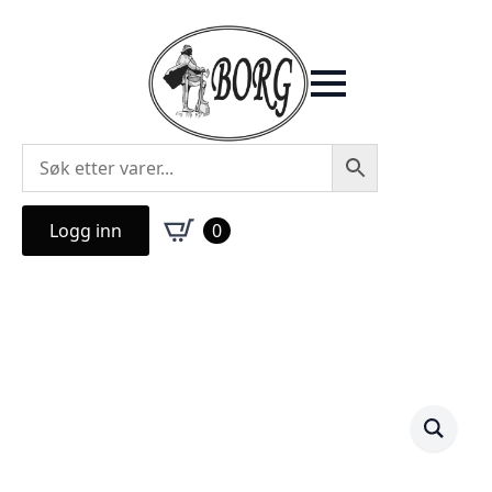
Logg inn
0