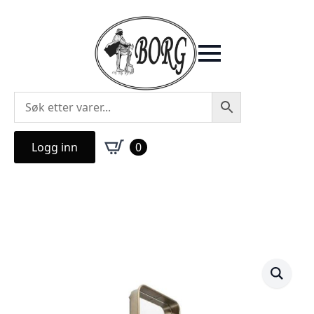
Logg inn
0