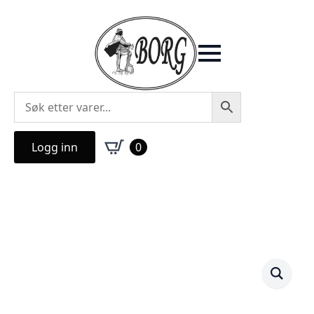
Logg inn
0