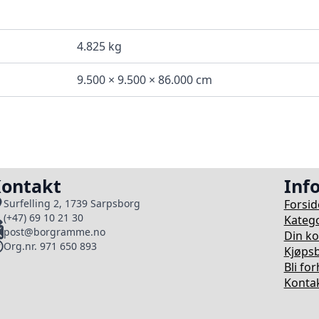
4.825 kg
9.500 × 9.500 × 86.000 cm
ontakt
Inf
Forsid
Surfelling 2, 1739 Sarpsborg
(+47) 69 10 21 30
Katego
post@borgramme.no
Din k
Org.nr. 971 650 893
Kjøpsb
Bli fo
Kontak