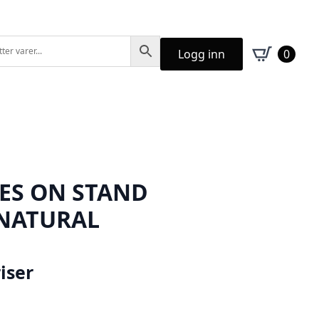
Logg inn
0
RES ON STAND
NATURAL
iser