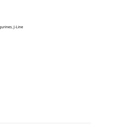
gurines
,
J-Line