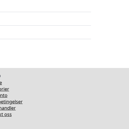
o
e
rier
onto
etingelser
rhandler
t oss