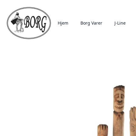
Hjem
Borg Varer
J-Line