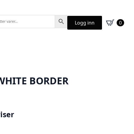
Logg inn
0
 WHITE BORDER
iser