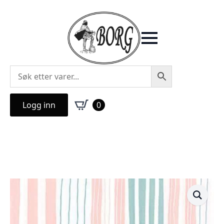
Logg inn
0