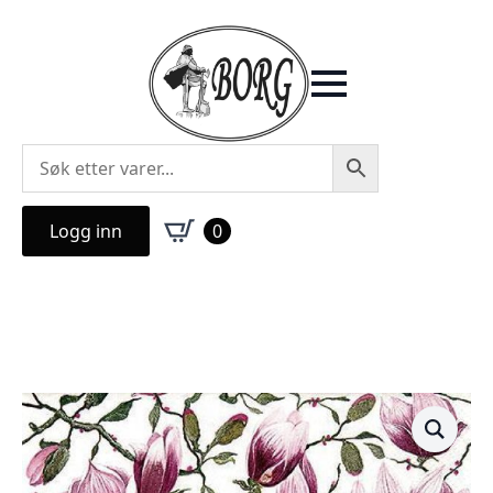
Logg inn
0