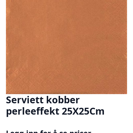
Serviett kobber
perleeffekt 25X25Cm
Logg inn for å se priser