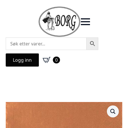
Logg inn
0