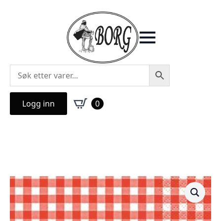
Logg inn
0