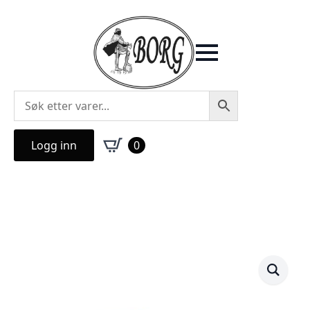
Logg inn
0