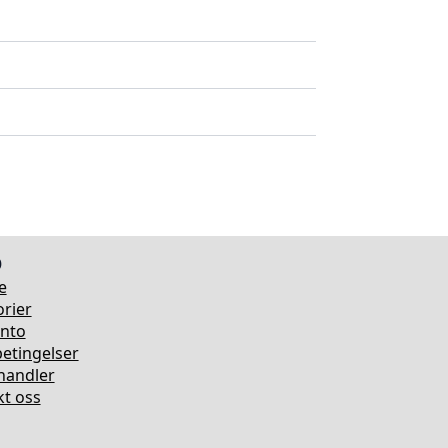
o
e
rier
onto
etingelser
rhandler
t oss