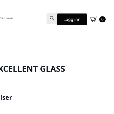
Logg inn
0
XCELLENT GLASS
iser