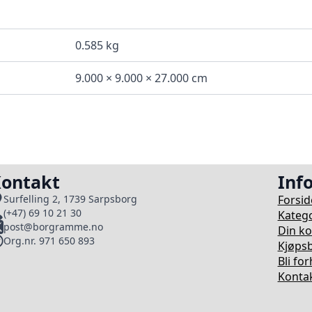
0.585 kg
9.000 × 9.000 × 27.000 cm
ontakt
Inf
Forsid
Surfelling 2, 1739 Sarpsborg
(+47) 69 10 21 30
Katego
post@borgramme.no
Din k
Org.nr. 971 650 893
Kjøpsb
Bli fo
Kontak