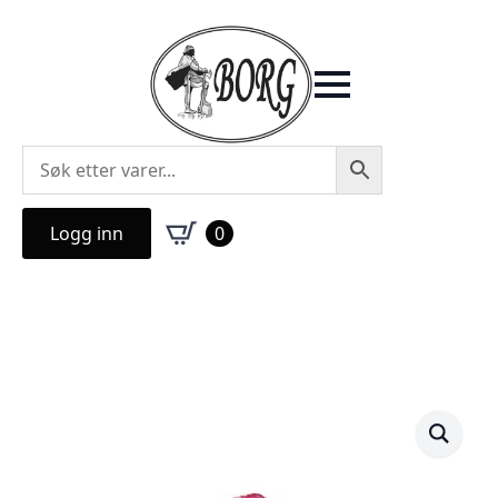
Logg inn
0