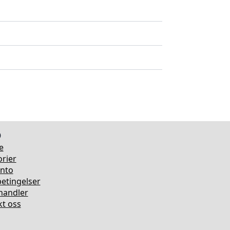
o
e
rier
onto
etingelser
rhandler
t oss