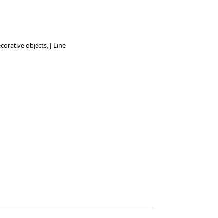
corative objects
,
J-Line