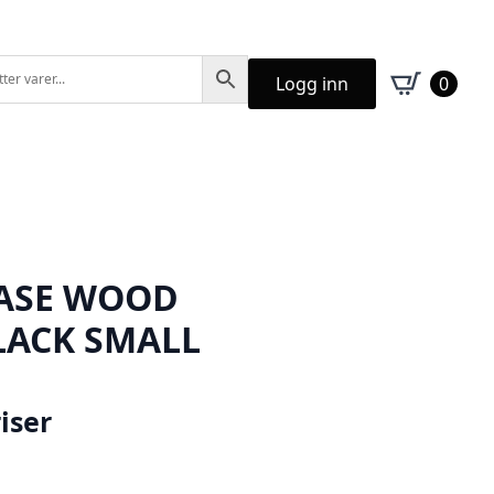
Logg inn
0
BASE WOOD
LACK SMALL
iser