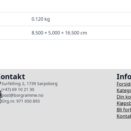
0.120 kg
8.500 × 5.000 × 16.500 cm
ontakt
Inf
Forsid
Surfelling 2, 1739 Sarpsborg
(+47) 69 10 21 30
Katego
post@borgramme.no
Din k
Org.nr. 971 650 893
Kjøpsb
Bli fo
Kontak