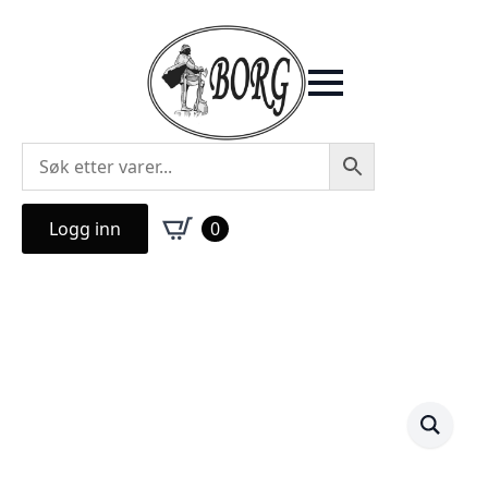
Logg inn
0