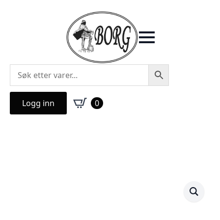
Logg inn
0