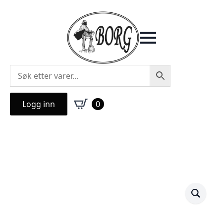
Logg inn
0