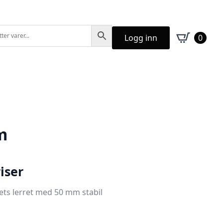
Logg inn
0
m
iser
ets lerret med 50 mm stabil