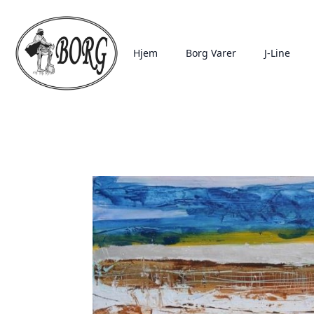
Hjem
Borg Varer
J-Line