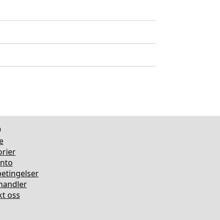
o
e
rier
onto
etingelser
rhandler
t oss