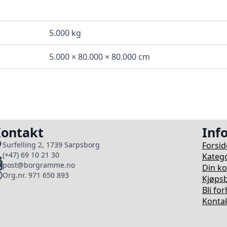
5.000 kg
5.000 × 80.000 × 80.000 cm
ontakt
Inf
Forsid
Surfelling 2, 1739 Sarpsborg
(+47) 69 10 21 30
Katego
post@borgramme.no
Din k
Org.nr. 971 650 893
Kjøpsb
Bli fo
Kontak