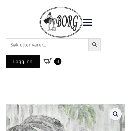
Logg inn
0