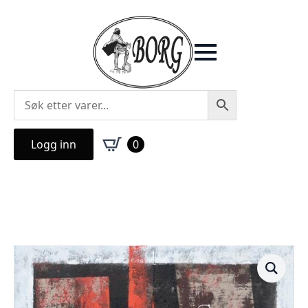
Logg inn
0