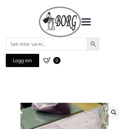
Logg inn
0