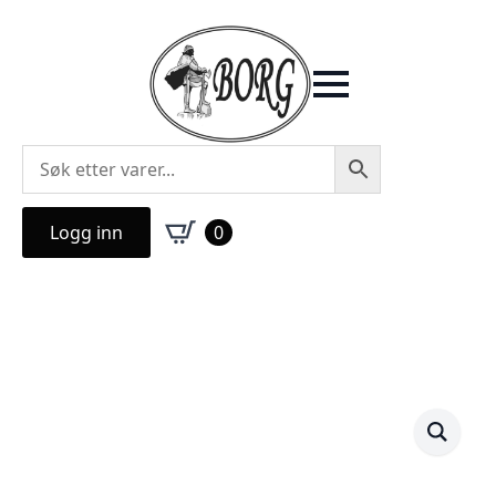
Logg inn
0