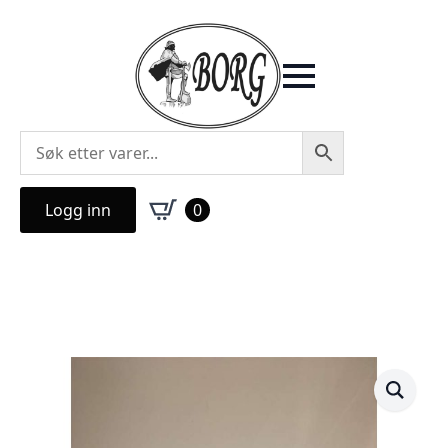
Logg inn
0