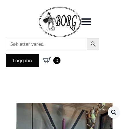
Logg inn
0