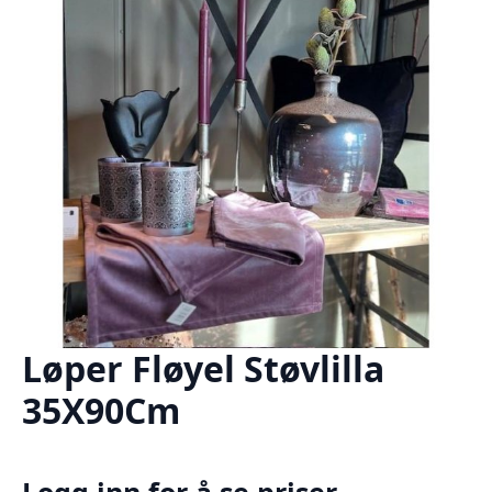
Løper Fløyel Støvlilla
35X90Cm
Logg inn for å se priser