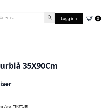
Logg inn
0
surblå 35X90Cm
iser
rg Varer
,
TEKSTILER