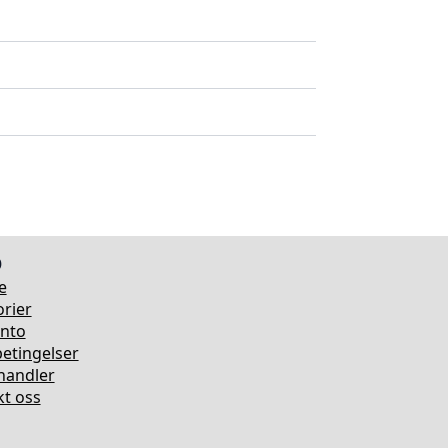
o
e
rier
onto
etingelser
rhandler
t oss