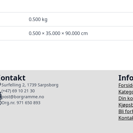
0.500 kg
0.500 × 35.000 × 90.000 cm
ontakt
Inf
Forsid
Surfelling 2, 1739 Sarpsborg
(+47) 69 10 21 30
Katego
post@borgramme.no
Din k
Org.nr. 971 650 893
Kjøpsb
Bli fo
Kontak