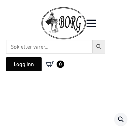
Logg inn
0