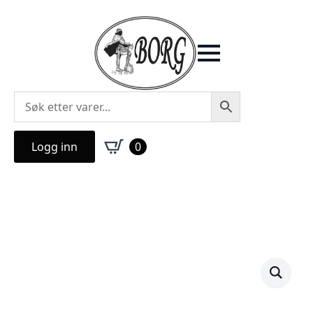
Logg inn
0