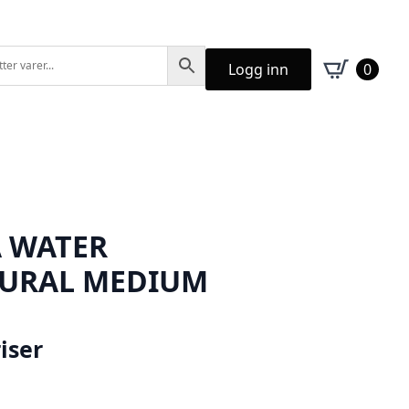
Logg inn
0
 WATER
TURAL MEDIUM
iser