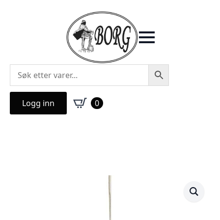
Logg inn
0