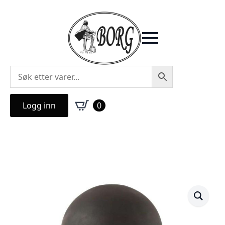
Logg inn
0