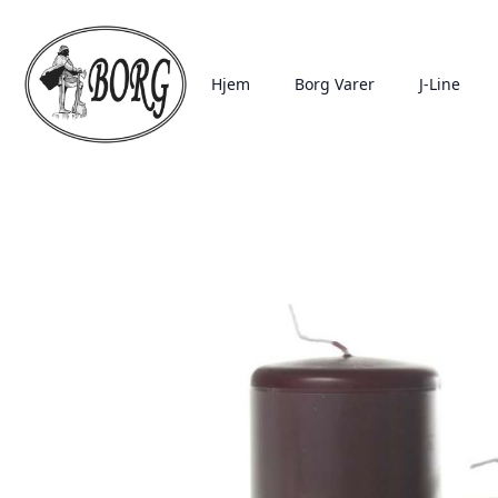
Hjem
Borg Varer
J-Line