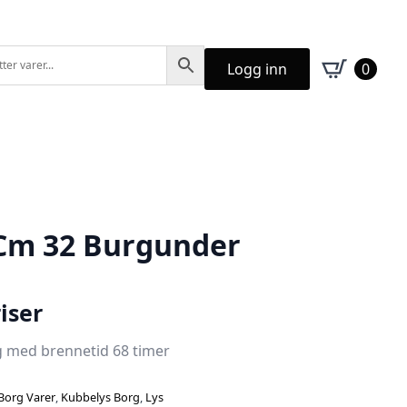
Logg inn
0
Cm 32 Burgunder
iser
rg med brennetid 68 timer
Borg Varer
,
Kubbelys Borg
,
Lys