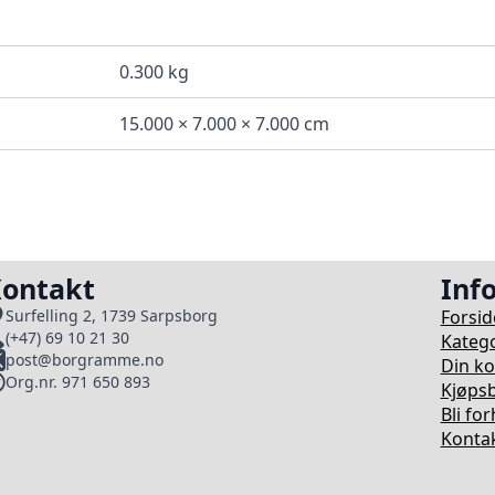
0.300 kg
15.000 × 7.000 × 7.000 cm
ontakt
Inf
Forsid
Surfelling 2, 1739 Sarpsborg
(+47) 69 10 21 30
Katego
post@borgramme.no
Din k
Org.nr. 971 650 893
Kjøpsb
Bli fo
Kontak