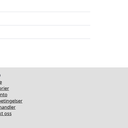
o
e
rier
onto
etingelser
rhandler
t oss