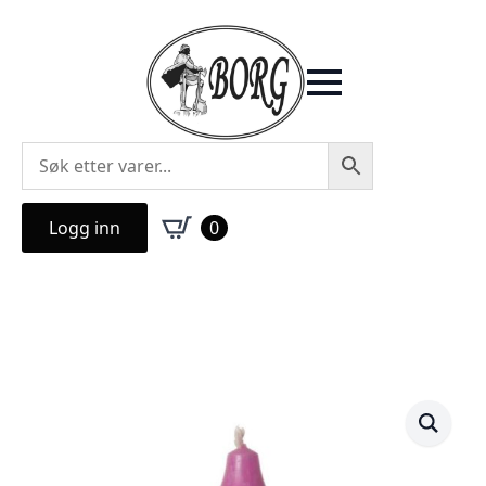
Logg inn
0