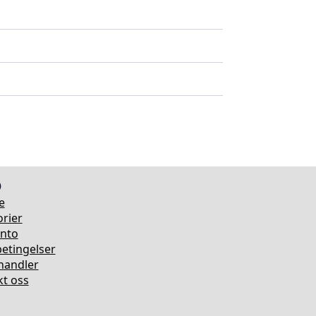
o
e
rier
onto
etingelser
rhandler
t oss