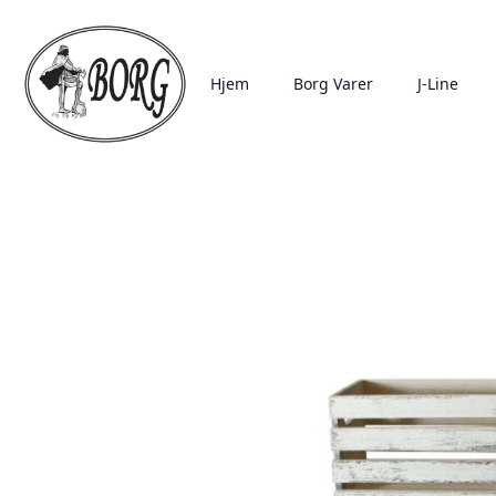
Hjem
Borg Varer
J-Line