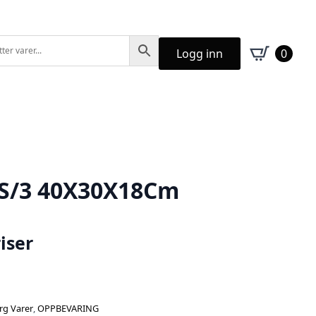
Logg inn
0
 S/3 40X30X18Cm
iser
rg Varer
,
OPPBEVARING