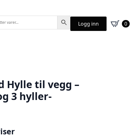
Logg inn
0
Hylle til vegg –
g 3 hyller-
iser