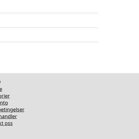
o
e
rier
onto
etingelser
rhandler
t oss