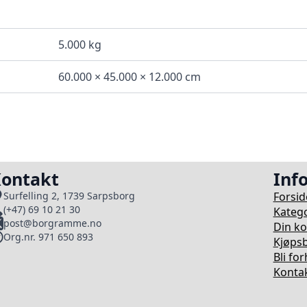
5.000 kg
60.000 × 45.000 × 12.000 cm
ontakt
Inf
Forsid
Surfelling 2, 1739 Sarpsborg
(+47) 69 10 21 30
Katego
post@borgramme.no
Din k
Org.nr. 971 650 893
Kjøpsb
Bli fo
Kontak