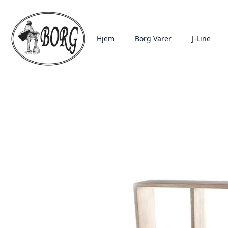
Hjem
Borg Varer
J-Line