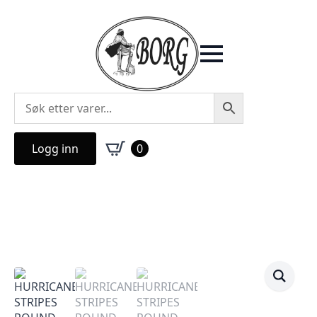
Logg inn
0